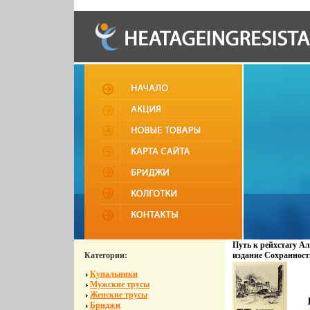
Путь к рейхстагу А
Категории:
издание Сохраннос
Издательство: Изобр
Купальники
1990 г Мягкая облож
Мужские трусы
130-9 Тираж: 14000 
Женские трусы
(~220х290 мм) инфо 1
Бриджи