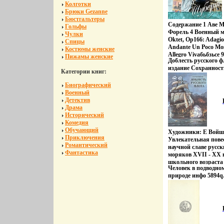
Колготки
Брюки Gezanne
Бюстгальтеры
Содержание 1 Аве М
Гольфы
Форель 4 Военный м
Чулки
Oktet, Op166: Adagio,
Спицы
Andante Un Poco Mos
Костюмы женские
Allegro Vivaбьбзьce 
Пижамы женские
Доблесть русского 
Oktet, Op166: Menuett
издание Сохраннос
Op166: Andante Molto
Категории книг:
Издательство: Детск
Музыкальный моме
Твердый переплет, 1
(показать всех испо
Биографический
Тираж: 150000 экз Ф
Бикулова Мария По
Военный
мм) инфо 8359p.
Козодов.
Детектив
Драма
Исторический
Комедия
Обучающий
Художники: Е Войш
Приключения
Увлекательная повес
Романтический
научной славе русск
Фантастика
моряков XVII - XX 
школьного возраста
Человек в подводно
Озерецкая.
природе инфо 5894q