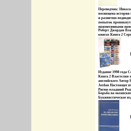
Переводчик: Никол
посвящена истории 
и развитию подводн
попыток проникнуть
примитивными прис
Роберт Джордан Вла
античные времебьве
книгах Книга 2 Сер
опусканий в батиск
2524s.
рассказывает об из
аппаратов для подв
развитии водолазног
первых подводных л
подводной археолог
спелеологии, о вое
человекоуправляемы
подводного спорта и
Издание 1998 года 
создании техники, 
Книга 2 Властелин х
смогли проникнуть 
английского Автор 
Джеймс Даган James
Jordan Настоящее и
Ригни-младший Роди
Борьба на океанск
Южная Каробьбулли
Букинистическое из
самостоятельно науч
Хорошая Издательств
годам уже одолел М
Твердый переплет, 3
Верна Окончил Вое
инфо 8953t.
Южная Каролина со 