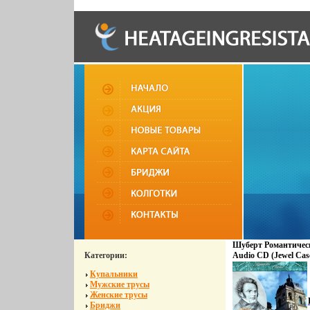
Шуберт Романтичес
Категории:
Audio CD (Jewel Ca
Квадро-Диск Росси
Купальники
Характеристики ауд
Мужские трусы
Авторский сборник:
Женские трусы
инфо 8139o.
Бриджи