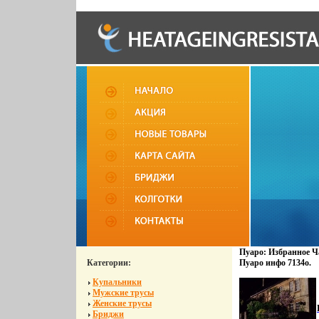
Пуаро: Избранное Ча
Категории:
Пуаро инфо 7134o.
Купальники
Мужские трусы
Женские трусы
Бриджи