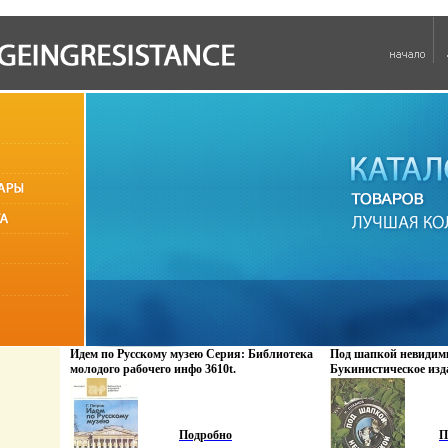
Идем по Русскому музею Серия: Библиотека
Под шапкой невидим
молодого рабочего инфо 3610t.
Букинистическое изд
Хорошая Издательств
Ленинград, 1982 г Су
Тираж: 150000 экз Фо
(~167x236 мм) инфо 52
Подробно
П