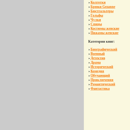
Колготки
Брюки Gezanne
Бюстгальтеры
Гольфы
Чулки
Спицы
Костюмы женские
Пижамы женские
Категории книг:
Биографический
Военный
Детектив
Драма
Исторический
Комедия
Обучающий
Приключения
Романтический
Фантастика