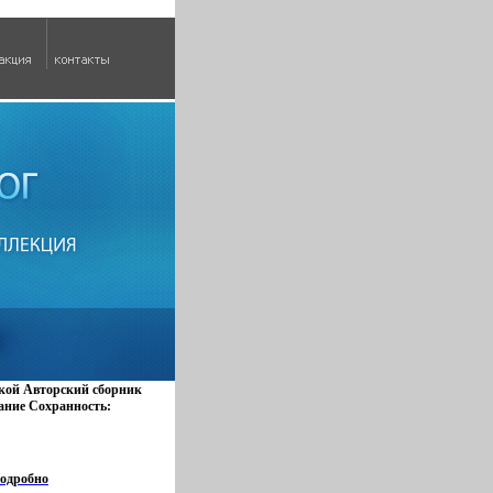
кой Авторский сборник
ание Сохранность:
о: Детская литература
перобложка, 170 стр
рмат: 70x100/16
04t.
одробно