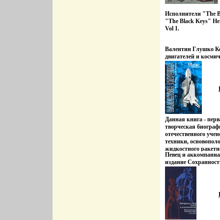
Исполнители "The Bl
"The Black Keys" He
Vol 1.
Валентин Глушко К
двигателей и косми
век Знаменитые кон
13542w.
Данная книга - пер
творческая биогра
отечественного учен
техники, основопол
жидкостного ракетн
Певец и аккомпаниа
дважды Героя Собь
издание Сохраннос
Труда, лауреата Лен
Издательство: Радуг
Государственных пр
переплет, 432 стр Т
конструктора акад
84x108/32 (~130х205 
автор многих научны
конструктор больши
двигательных систе
ракет, руководитель
специализвйнщъиро