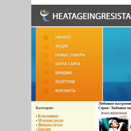
Любовное настроен
Категории:
Серия: Любовное на
Купальники
Мужские трусы
Женские трусы
Бриджи