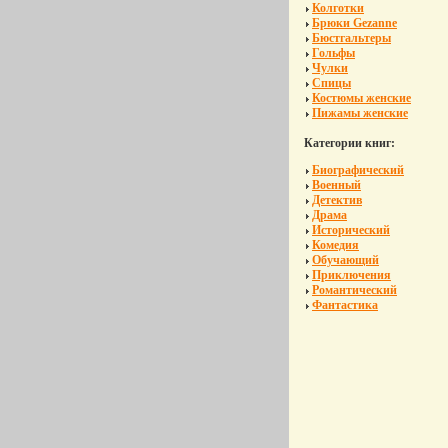
Колготки
Брюки Gezanne
Бюстгальтеры
Гольфы
Чулки
Спицы
Костюмы женские
Пижамы женские
Категории книг:
Биографический
Военный
Детектив
Драма
Исторический
Комедия
Обучающий
Приключения
Романтический
Фантастика