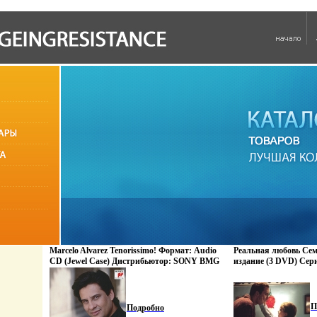
Marcelo Alvarez Tenorissimo! Формат: Audio
Реальная любовь Се
CD (Jewel Case) Дистрибьютор: SONY BMG
издание (3 DVD) Сер
Европейский Союз Лицензионные товары
издание инфо 8417o.
Характеристики аудионосителей 2009 г
Сборник: Импортное издание инфо 8416o.
П
Подробно