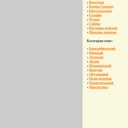
Колготки
Брюки Gezanne
Бюстгальтеры
Гольфы
Чулки
Спицы
Костюмы женские
Пижамы женские
Категории книг:
Биографический
Военный
Детектив
Драма
Исторический
Комедия
Обучающий
Приключения
Романтический
Фантастика