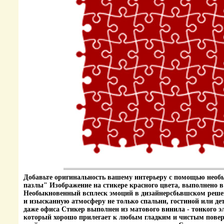
Добавьте оригинальность вашему интерьеру с помощью необ
пазлы" Изображение на стикере красного цвета, выполнено в
Необыкновенный всплеск эмоций в дизайнерсбьвшском реше
и изысканную атмосферу не только спальни, гостиной или де
даже офиса Стикер выполнен из матового винила - тонкого э
который хорошо прилегает к любым гладким и чистым поверх