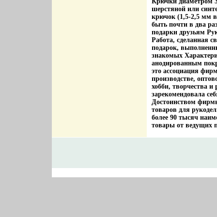
Крючки диаметром 3
шерстяной или синте
крючок (1,5-2,5 мм 
быть почти в два ра
подарки друзьям Ру
Работа, сделанная с
подарок, выполненн
знакомых Характерис
анодированным покр
это ассоциация фир
производстве, оптов
хобби, творчества и 
зарекомендовала себ
Достоинством фирм
товаров для рукодел
более 90 тысяч наи
товары от ведущих п