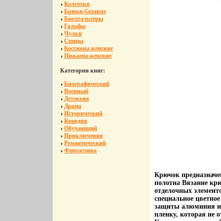
Колготки
Брюки Gezanne
Бюстгальтеры
Гольфы
Чулки
Спицы
Костюмы женские
Пижамы женские
Категории книг:
Биографический
Военный
Детектив
Драма
Исторический
Комедия
Обучающий
Приключения
Романтический
Фантастика
Крючок предназначен
полотна Вязание кр
отделочных элемент
специальное цветное
защиты алюминия и е
пленку, которая не 