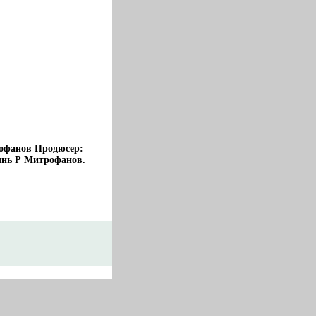
рофанов Продюсер:
ынь Р Митрофанов.