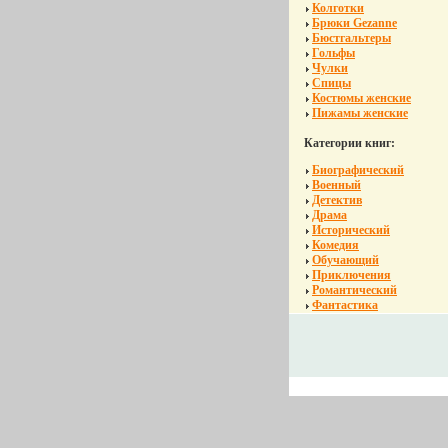
Колготки
Брюки Gezanne
Бюстгальтеры
Гольфы
Чулки
Спицы
Костюмы женские
Пижамы женские
Категории книг:
Биографический
Военный
Детектив
Драма
Исторический
Комедия
Обучающий
Приключения
Романтический
Фантастика