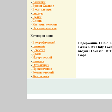
Колготки
Брюки Gezanne
Бюстгальтеры
Гольфы
Чулки
Спицы
Костюмы женские
Пижамы женские
Категории книг:
Биографический
Содержание 1 Cold Em
Военный
Grass 6 It's Only Lo
Детектив
бьджя 11 Season Of 
Драма
Gopal".
Исторический
Комедия
Обучающий
Приключения
Романтический
Фантастика