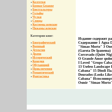
Колготки
Брюки Gezanne
Бюстгальтеры
Гольфы
Чулки
Спицы
Костюмы женские
Пижамы женские
Категории книг:
Издание содержит р
Биографический
Содержание 1 Agua D
Военный
"Simao Morto" 3 On
Детектив
(Garota De Ipanema) 
Драма
Corcovado (Quiet Nig
Исторический
O Grande Amor qвйпо
Комедия
I Loved "Grupo Caba
Обучающий
13 Useless Landscap
Приключения
Cabana" 15 Dindi Па
Романтический
Dourados (Looks Lik
Фантастика
Cabana" Исполнивръв
Osmir "Simao Morto