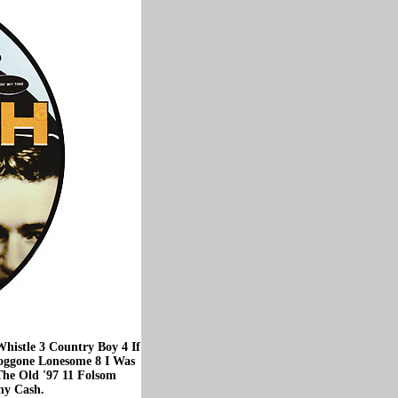
histle 3 Country Boy 4 If
oggone Lonesome 8 I Was
he Old '97 11 Folsom
ny Cash.