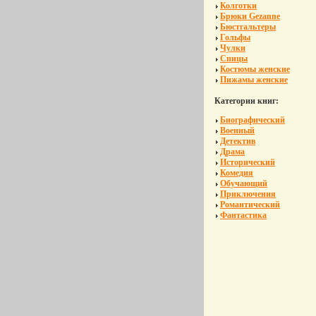
Колготки
Брюки Gezanne
Бюстгальтеры
Гольфы
Чулки
Спицы
Костюмы женские
Пижамы женские
Категории книг:
Биографический
Военный
Детектив
Драма
Исторический
Комедия
Обучающий
Приключения
Романтический
Фантастика