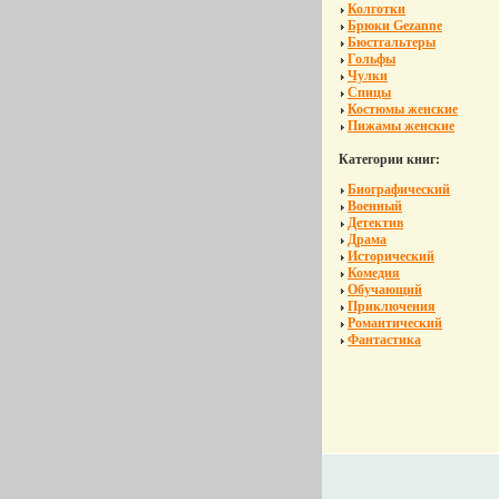
Колготки
Брюки Gezanne
Бюстгальтеры
Гольфы
Чулки
Спицы
Костюмы женские
Пижамы женские
Категории книг:
Биографический
Военный
Детектив
Драма
Исторический
Комедия
Обучающий
Приключения
Романтический
Фантастика