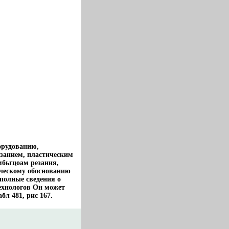
орудованию,
занием, пластическим
бьгцоам резания,
ическому обоснованию
 полные сведения о
ехнологов Он может
л 481, рис 167.