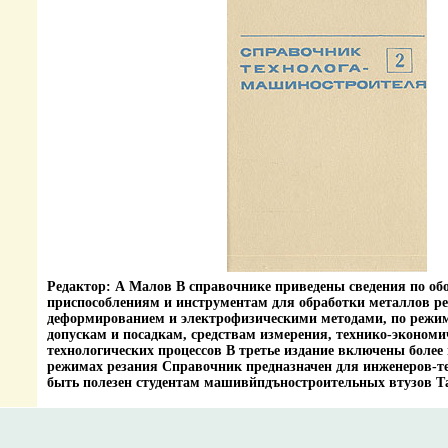
Редактор: А Малов В справочнике приведены сведения по об
приспособлениям и инструментам для обработки металлов ре
деформированием и электрофизическими методами, по режим
допускам и посадкам, средствам измерения, технико-эконом
технологических процессов В третье издание включены более
режимах резания Справочник предназначен для инженеров-т
быть полезен студентам машивйпдъностроительных втузов Таб