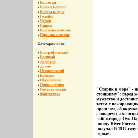
Колготки
Брюки Gezanne
Бюстгальтеры
Гольфы
Чулки
Спицы
Костюмы женские
Пижамы женские
Категории книг:
Биографический
Военный
Детектив
Драма
Исторический
Комедия
Обучающий
Приключения
"Старик и море" - 
Романтический
Фантастика
стоицизму": перед ж
мужество и достоинс
затем с пожирающим
прошлом, об окружа
словарем на чешско
гвйпжгороде Оук Пар
школу River Forrest
получал В 1917 году 
городе .