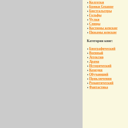
Колготки
Брюки Gezanne
Бюстгальтеры
Гольфы
Чулки
Спицы
Костюмы женские
Пижамы женские
Категории книг:
Биографический
Военный
Детектив
Драма
Исторический
Комедия
Обучающий
Приключения
Романтический
Фантастика