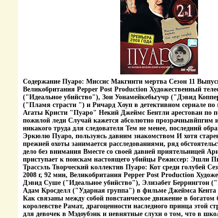
Содержание Пуаро: Миссис Макгинти мертва Сезон 11 Выпуск 
Великобритания Pepper Post Production Художественный тел
("Идеальное убийство"), Зои Уонамейкебьгучр ("Дэвид Копп
("Пламя страсти ") и Ричард Хоуп в детективном сериале по
Агаты Кристи "Пуаро" Некий Джеймс Бентли арестован по п
пожилой леди Случай кажется абсолютно прозрачнывйпгим 
никакого труда для следователя Тем не менее, последний обра
Эркюлю Пуаро, пользуясь давним знакомством И хотя стар
прежней охоты занимается расследованиями, ряд обстоятельст
дело без внимания Вместе со своей давней приятельницей Ар
приступает к поискам настоящего убийцы Режиссер: Эшли П
Трассэль Творческий коллектив Пуаро: Кот среди голубей Се
2008 г, 92 мин, Великобритания Pepper Post Production Худо
Дэвид Суше ("Идеальное убийство"), Элизабет Беррингтон ("
Адам Кросделл ("Ударная группа") в фильме Джеймса Кента 
Как связаны между собой повстанческое движение в богатом
королевстве Рамат, драгоценности наследного принца этой с
для девочек в Мэдоубэнк и невнятные слухи о том, что в школ