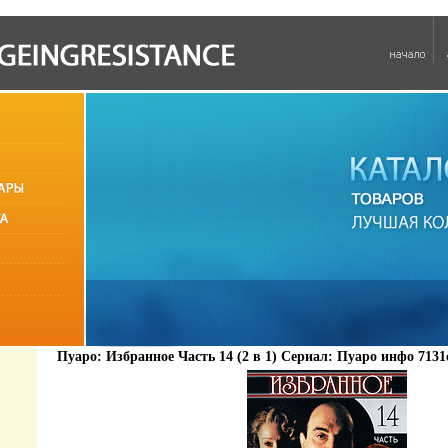
Пуаро: Избранное Часть 14 (2 в 1) Сериал: Пуаро инфо 7131