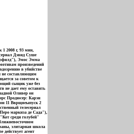
1 2008 г, 93 мин,
есериал Дэвид Суше
ерфилд"), Эмос Эмма
 мотивам произведений
одозрению в убийстве
и не составляющим
щается за советом к
еющий сыщик уже без
в не дает ему оставить
иадной Оливер он
ирс Продюсер: Карэн
зон 11 Вврщяеыпуск 2
жественный телесериал
Перо маркиза де Сада"),
"Кот среди голубей"
 ближневосточном
траны, элитарная школа
е действует агент