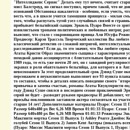
"Интеллидженс Сервис" Делать ему тут нечего, считает ста
мисс Балстроуд, но сигнал поступил, причем такой, что не до
оснований Обстановка накаляется - особенно, если учесть, чт
весть что, а в школе учится тамошняя принцесса - милая 
того, чтобы распутать тугой узел случайных связей и странн
прибывает бельгийский сыщик Эркюль Пуаро Вместе со зри
извилистыми тропами политических и любовных интриг, рас
выяснит, что стало с сокровищами принца Али Юсуфа Режис
Продюсер: Карэн Трассэль Творческий коллектив Вы любите
классический детектив со сложной интригой, интеллектуаль
расследованием? Если да, то это значит, что Вы любите сери
Агаты Кристи Образ знаменитого сыщика с характерными у
походкой давно ассоциируется с блистательным британским
1989 года, то есть уже почти 20 лет, он с завидной регулярно
экранах в роли обаятельного бельгийца, для которого и в Анг
невозможного За этот продолжительный срок Дэвид Суше око
персонажем и неукоснительно выполянет все 93 пункта плана
то составил, чтобы в деталях описать поведение своего "втор
привычка и замена счастью, романы Агаты Квуцлмристи под
году Дэвид Суше снялся в последнем сезоне приключений Э
серий не будет - разводят руками продюсеры И добавляют, 
просьбы поклонников заставили актера согласиться на участ
старше 14 лет! Дополнительные материалы Пуаро: Сезон 11 
Размер 640x480 px Вес 6,26 MB Время 01:01:33 Пуаро: Сезон 
Размер 640x480 px Вес 6,26 MB Время 01:01:33 Режиссеры Э
Макгинти мертва Сезон 11 Выпуск 1) Ashley Pearce Джеймс Ке
голубей Сезон 11 Выпуск 2) James Kent Актеры (показать все
(Пуаро: Миссис Макгинти мертва Сезон 11 Выпуск 1, Пуаро: 