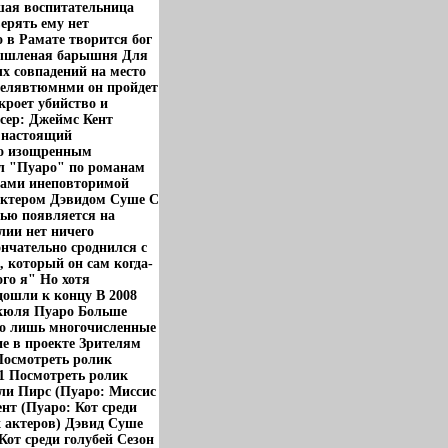
ршая воспитательница
верять ему нет
о в Рамате творится бог
смышленая барышня Для
ых совпадений на место
телявтюмнми он пройдет
кроет убийство и
сер: Джеймс Кент
 настоящий
но изощренным
ал "Пуаро" по романам
сами инеповторимой
 актером Дэвидом Суше С
стью появляется на
лии нет ничего
нчательно сроднился с
, который он сам когда-
ого я" Но хотя
ошли к концу В 2008
ркюля Пуаро Больше
что лишь многочисленные
ие в проекте Зрителям
Посмотреть ролик
11 Посмотреть ролик
шли Пирс (Пуаро: Миссис
нт (Пуаро: Кот среди
х актеров) Дэвид Суше
Кот среди голубей Сезон