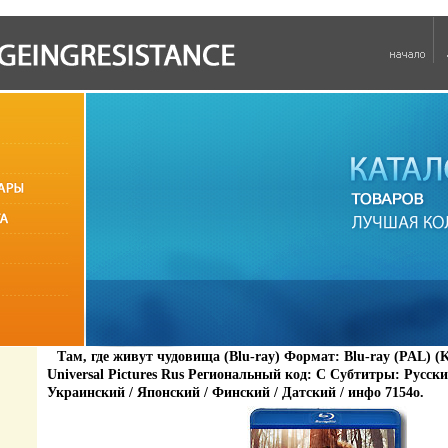
Там, где живут чудовища (Blu-ray) Формат: Blu-ray (PAL) (
Universal Pictures Rus Региональный код: С Субтитры: Русски
Украинский / Японский / Финский / Датский / инфо 7154o.