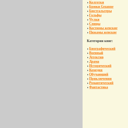
Колготки
Брюки Gezanne
Бюстгальтеры
Гольфы
Чулки
Спицы
Костюмы женские
Пижамы женские
Категории книг:
Биографический
Военный
Детектив
Драма
Исторический
Комедия
Обучающий
Приключения
Романтический
Фантастика