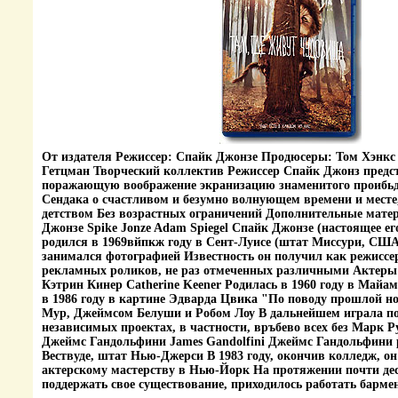
От издателя Режиссер: Спайк Джонзе Продюсеры: Том Хэнкс
Гетцман Творческий коллектив Режиссер Спайк Джонз предс
поражающую воображение экранизацию знаменитого проибь
Сендака о счастливом и безумно волнующем времени и месте
детством Без возрастных ограничений Дополнительные мате
Джонзе Spike Jonze Adam Spiegel Спайк Джонзе (настоящее ег
родился в 1969вйпкж году в Сент-Луисе (штат Миссури, СШ
занимался фотографией Известность он получил как режиссе
рекламных роликов, не раз отмеченных различными Актеры (
Кэтрин Кинер Catherine Keener Родилась в 1960 году в Майа
в 1986 году в картине Эдварда Цвика "По поводу прошлой но
Мур, Джеймсом Белуши и Робом Лоу В дальнейшем играла по
независимых проектах, в частности, връбево всех без Марк 
Джеймс Гандольфини James Gandolfini Джеймс Гандольфини 
Вествуде, штат Нью-Джерси В 1983 году, окончив колледж, он
актерскому мастерству в Нью-Йорк На протяжении почти дес
поддержать свое существование, приходилось работать бармен