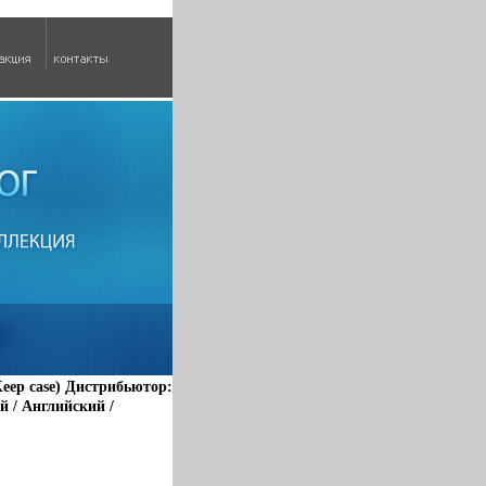
Keep case) Дистрибьютор:
й / Английский /