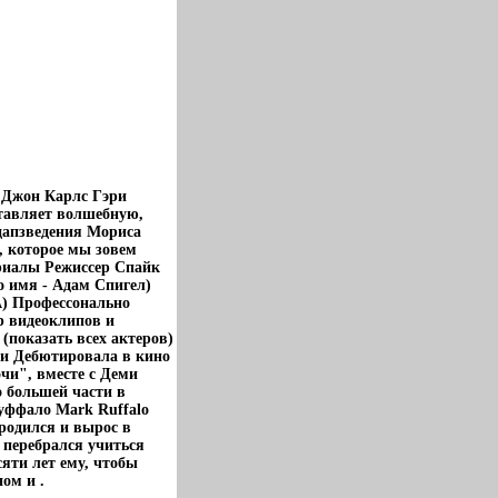
 Джон Карлс Гэри
тавляет волшебную,
дапзведения Мориса
, которое мы зовем
риалы Режиссер Спайк
о имя - Адам Спигел)
А) Профессонально
р видеоклипов и
показать всех актеров)
ми Дебютировала в кино
чи", вместе с Деми
 большей части в
Руффало Mark Ruffalo
родился и вырос в
 перебрался учиться
яти лет ему, чтобы
ом и .