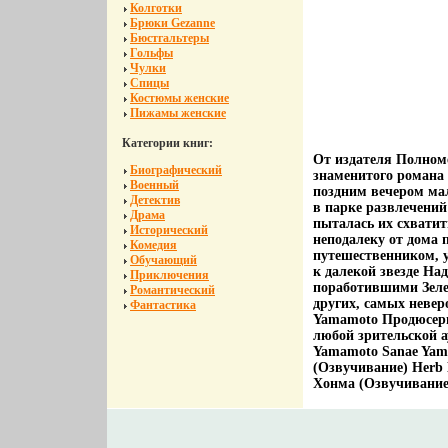
Колготки
Брюки Gezanne
Бюстгальтеры
Гольфы
Чулки
Спицы
Костюмы женские
Пижамы женские
Категории книг:
От издателя Полно
Биографический
знаменитого роман
Военный
поздним вечером мал
Детектив
в парке развлечений
Драма
пыталась их схватит
Исторический
неподалеку от дома 
Комедия
путешественником, 
Обучающий
к далекой звезде На
Приключения
поработившими Зелен
Романтический
других, самых неве
Фантастика
Yamamoto Продюсер
любой зрительской 
Yamamoto Sanae Yam
(Озвучивание) Herb 
Хонма (Озвучивание