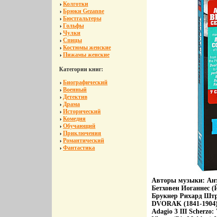
Колготки
Брюки Gezanne
Бюстгальтеры
Гольфы
Чулки
Спицы
Костюмы женские
Пижамы женские
Категории книг:
Биографический
Военный
Детектив
Драма
Исторический
Комедия
Обучающий
Приключения
Романтический
Фантастика
Авторы музыки: Ан
Бетховен Иоганнес (
Брукнер Рихард Штр
DVORAK (1841-1904) S
Adagio 3 III Scherzo