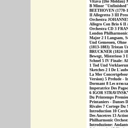
Vltava (Die Moldau
В Minor "Unfinished
BEETHOVEN (1770-1827
II Allegretto 3 III Pr
Orchestra JOHANNES 
Allegro Con Brio 6 II
Orchestra CD 3 FRAN
London Philharmoni
Major 2 I Langsam, Sc
Und Gemessen, Ohne
(1813-1883) Tristan 
BRUCKNER (1824-1896
Bewegt, Misterioso 3 I
Schnel 5 IV Finale:
1 Tod Und Verklaeru
Sketches 2 I De L'aub
La Mer Concertgebou
Version) 5 Prelude - 
Dormant 8 Les втюлаEn
Imperatrice Des Pago
6 IGOR STRAVINSKY (1
Du Printemps Premiere
Printaniers - Danses 
Rivales 7 Cortege Du 
Introduction 10 Cercl
Des Ancetres 13 Actio
Philharmonic Orchest
Introduzione: Andante