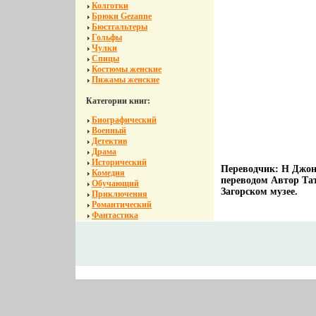
Колготки
Брюки Gezanne
Бюстгальтеры
Гольфы
Чулки
Спицы
Костюмы женские
Пижамы женские
Категории книг:
Биографический
Военный
Детектив
Драма
Исторический
Переводчик: Н Джон
Комедия
переводом Автор Та
Обучающий
Загорском музее.
Приключения
Романтический
Фантастика