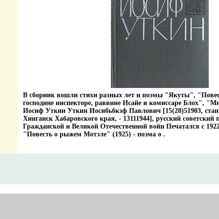
В сборник вошли стихи разных лет и поэмы "Якуты", "Пове
господине инспекторе, раввине Исайе и комиссаре Блох", "М
Иосиф Уткин Уткин Иосибьбкзф Павлович [15(28)51903, ста
Хинганск Хабаровского края, - 13111944], русский советский 
Гражданской и Великой Отечественной войн Печатался с 1922
"Повесть о рыжем Мотэле" (1925) - поэма о .