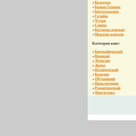
Колготки
Брюки Gezanne
Бюстгальтеры
Гольфы
Чулки
Спицы
Костюмы женские
Пижамы женские
Категории книг:
Биографический
Военный
Детектив
Драма
Исторический
Комедия
Обучающий
Приключения
Романтический
Фантастика