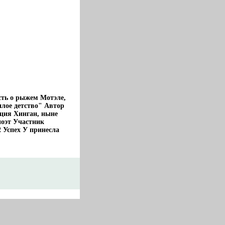
сть о рыжем Мотэле,
илое детство" Автор
нция Хинган, ныне
поэт Участник
 Успех У принесла