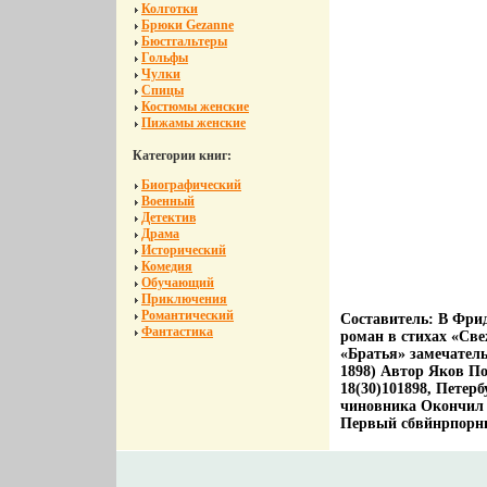
Колготки
Брюки Gezanne
Бюстгальтеры
Гольфы
Чулки
Спицы
Костюмы женские
Пижамы женские
Категории книг:
Биографический
Военный
Детектив
Драма
Исторический
Комедия
Обучающий
Приключения
Романтический
Составитель: В Фри
Фантастика
роман в стихах «Св
«Братья» замечатель
1898) Автор Яков По
18(30)101898, Петерб
чиновника Окончил 
Первый сбвйнрпорник