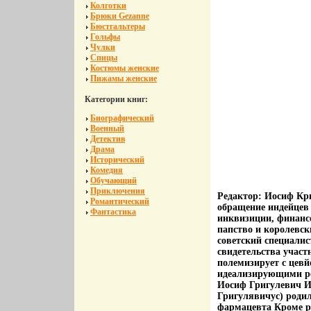
Колготки
Брюки Gezanne
Бюстгальтеры
Гольфы
Чулки
Спицы
Костюмы женские
Пижамы женские
Категории книг:
Биографический
Военный
Детектив
Драма
Исторический
Комедия
Обучающий
Приключения
Редактор: Иосиф Кр
Романтический
обращение индейцев 
Фантастика
инквизиции, финансо
папство и королевс
советский специали
свидетельства участ
полемизирует с цев
идеализирующими ре
Иосиф Григулевич И
Григулявичус) родил
фармацевта Кроме ро