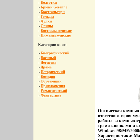
Колготки
Брюки Gezanne
Бюстгальтеры
Гольфы
Чулки
Спицы
Костюмы женские
Пижамы женские
Категории книг:
Биографический
Военный
Детектив
Драма
Исторический
Комедия
Обучающий
Приключения
Романтический
Фантастика
Оптическая компью
известного героя му
работы за компьюте
тремя кнопками и к
Windows 98/ME/2000/
Характеристики: Мат