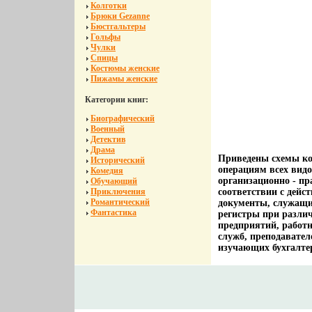
Колготки
Брюки Gezanne
Бюстгальтеры
Гольфы
Чулки
Спицы
Костюмы женские
Пижамы женские
Категории книг:
Биографический
Военный
Детектив
Драма
Приведены схемы ко
Исторический
операциям всех видо
Комедия
организационно - п
Обучающий
Приключения
соответствии с де
Романтический
документы, служащие
Фантастика
регистры при различ
предприятий, работ
служб, преподавател
изучающих бухгалте