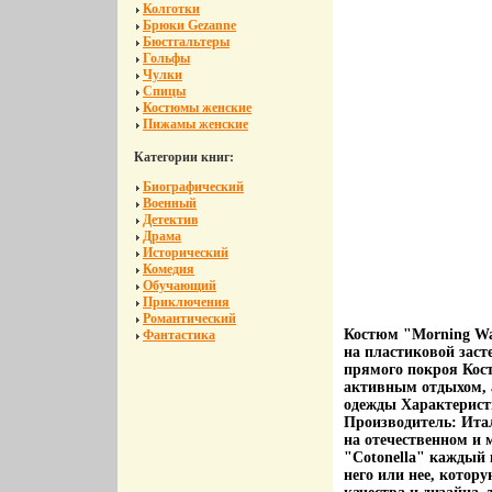
Колготки
Брюки Gezanne
Бюстгальтеры
Гольфы
Чулки
Спицы
Костюмы женские
Пижамы женские
Категории книг:
Биографический
Военный
Детектив
Драма
Исторический
Комедия
Обучающий
Приключения
Романтический
Костюм "Morning Wa
Фантастика
на пластиковой зас
прямого покроя Кост
активным отдыхом, а
одежды Характерист
Производитель: Ита
на отечественном и
"Cotonella" каждый 
него или нее, котор