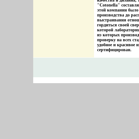
качества и дизайна,
"Cotonella" составл
этой компании было 
производства до ра
выстраивания отнош
гордиться своей све
которой лабораторн
из которых произво
проверку на всех ст
удобное и красивое 
сертифицирован.