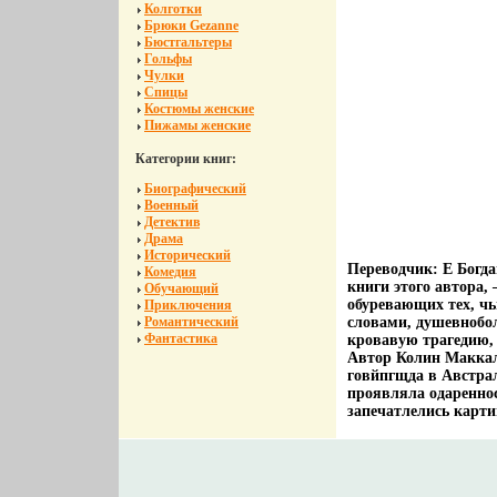
Колготки
Брюки Gezanne
Бюстгальтеры
Гольфы
Чулки
Спицы
Костюмы женские
Пижамы женские
Категории книг:
Биографический
Военный
Детектив
Драма
Исторический
Переводчик: Е Богд
Комедия
книги этого автора,
Обучающий
обуревающих тех, ч
Приключения
Романтический
словами, душевнобол
Фантастика
кровавую трагедию,
Автор Колин Маккал
говйпгщда в Австра
проявляла одареннос
запечатлелись карти