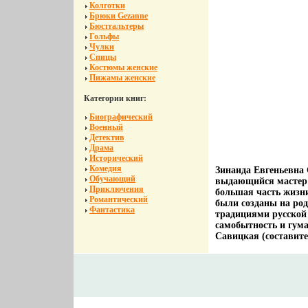
Колготки
Брюки Gezanne
Бюстгальтеры
Гольфы
Чулки
Спицы
Костюмы женские
Пижамы женские
Категории книг:
Биографический
Военный
Детектив
Драма
Исторический
Комедия
Зинаида Евгеньевна 
Обучающий
выдающийся мастер 
Приключения
большая часть жизн
Романтический
были созданы на род
Фантастика
традициями русской
самобытность и гум
Савицкая (составите