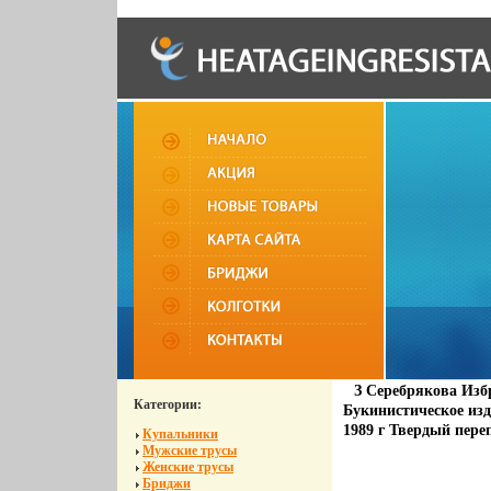
З Серебрякова Избр
Категории:
Букинистическое изд
1989 г Твердый переп
Купальники
Мужские трусы
Женские трусы
Бриджи