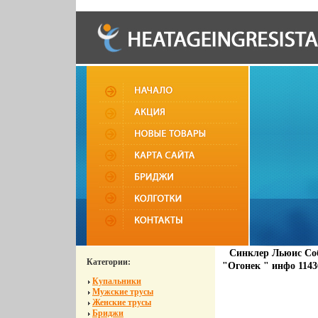
Синклер Льюис Соб
Категории:
"Огонек " инфо 1143
Купальники
Мужские трусы
Женские трусы
Бриджи