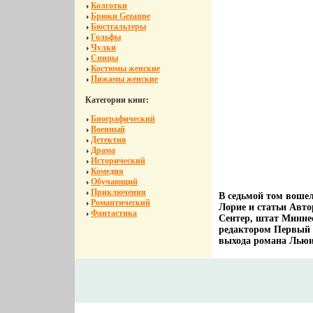
Колготки
Брюки Gezanne
Бюстгальтеры
Гольфы
Чулки
Спицы
Костюмы женские
Пижамы женские
Категории книг:
Биографический
Военный
Детектив
Драма
Исторический
Комедия
Обучающий
Приключения
В седьмой том воше
Романтический
Лорие и статьи Авто
Фантастика
Сентер, штат Минне
редактором Первый 
выхода романа Льюис