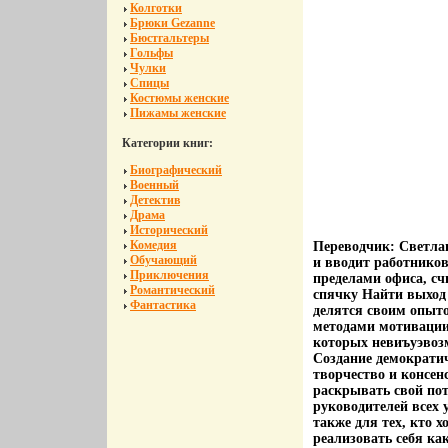
Колготки
Брюки Gezanne
Бюстгальтеры
Гольфы
Чулки
Спицы
Костюмы женские
Пижамы женские
Категории книг:
Биографический
Военный
Детектив
Драма
Исторический
Комедия
Переводчик: Светла
Обучающий
и вводит работников
Приключения
пределами офиса, сч
Романтический
спячку Найти выход 
Фантастика
делятся своим опыто
методами мотивации,
которых невиъуэвоз
Создание демократич
творчество и консен
раскрывать свой пот
руководителей всех 
также для тех, кто 
реализовать себя как 