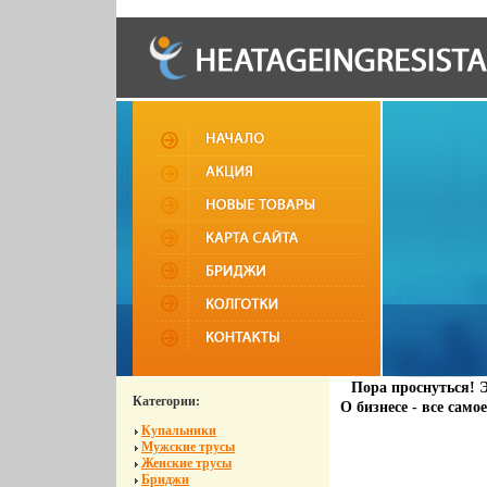
Пора проснуться! 
Категории:
О бизнесе - все само
Купальники
Мужские трусы
Женские трусы
Бриджи