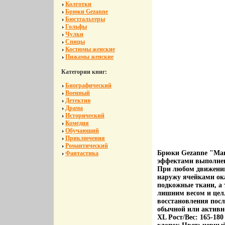
Колготки
Брюки Gezanne
Бюстгальтеры
Гольфы
Чулки
Спицы
Костюмы женские
Пижамы женские
Категории книг:
Биографический
Военный
Детектив
Драма
Исторический
Комедия
Обучающий
Приключения
Романтический
Брюки Gezanne "Ма
Фантастика
эффектами выполнен
При любом движении
наружу ячейками ок
подкожные ткани, а 
лишним весом и цел
восстановления посл
обычной или активно
XL Рост/Вес: 165-18