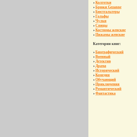
Колготки
Брюки Gezanne
Бюстгальтеры
Гольфы
Чулки
Спицы
Костюмы женские
Пижамы женские
Категории книг:
Биографический
Военный
Детектив
Драма
Исторический
Комедия
Обучающий
Приключения
Романтический
Фантастика