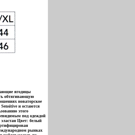
вающие ягодицы
вать обтягивающую
тношениях новаторское
Sensitive и остаются
ьзованию этого
я невидимым под одеждой
эластан Цвет: белый
сертифицирован
международном рынках