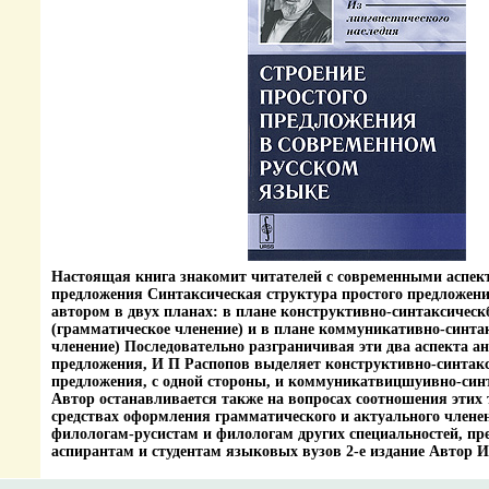
Настоящая книга знакомит читателей с современными аспект
предложения Синтаксическая структура простого предложен
автором в двух планах: в плане конструктивно-синтаксичес
(грамматическое членение) и в плане коммуникативно-синта
членение) Последовательно разграничивая эти два аспекта а
предложения, И П Распопов выделяет конструктивно-синтак
предложения, с одной стороны, и коммуникатвицшуивно-синт
Автор останавливается также на вопросах соотношения этих
средствах оформления грамматического и актуального членен
филологам-русистам и филологам других специальностей, пр
аспирантам и студентам языковых вузов 2-е издание Автор И