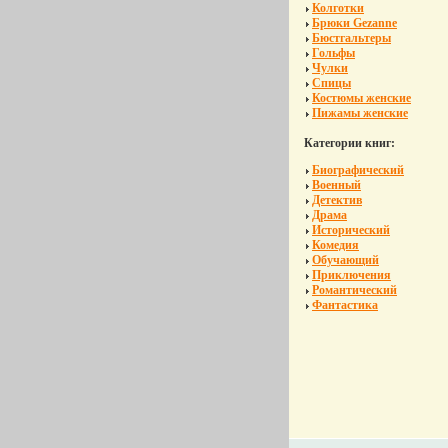
Колготки
Брюки Gezanne
Бюстгальтеры
Гольфы
Чулки
Спицы
Костюмы женские
Пижамы женские
Категории книг:
Биографический
Военный
Детектив
Драма
Исторический
Комедия
Обучающий
Приключения
Романтический
Фантастика