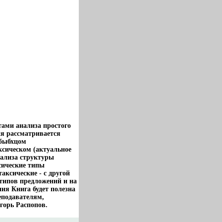
ами анализа простого
ия рассматривается
кбыбхцом
ксическом (актуальное
нализа структуры
сические типы
аксические - с другой
 типов предложений и на
ия Книга будет полезна
еподавателям,
горь Распопов.