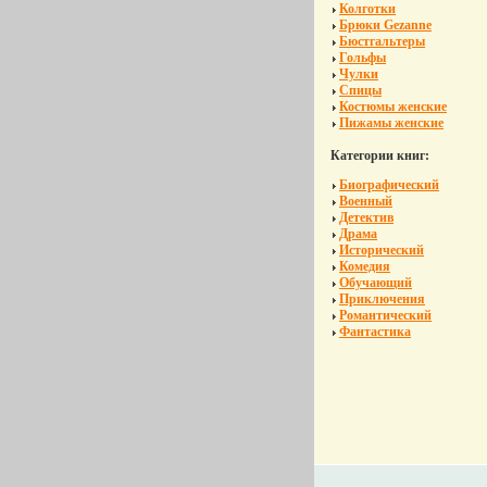
Колготки
Брюки Gezanne
Бюстгальтеры
Гольфы
Чулки
Спицы
Костюмы женские
Пижамы женские
Категории книг:
Биографический
Военный
Детектив
Драма
Исторический
Комедия
Обучающий
Приключения
Романтический
Фантастика