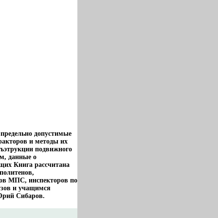
 предельно допустимые
факторов и методы их
ьбъэтрукции подвижного
м, данные о
щих Книга рассчитана
политенов,
ов МПС, инспекторов по
узов и учащимся
Юрий Сибаров.