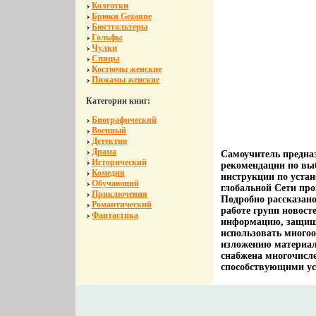
Колготки
Брюки Gezanne
Бюстгальтеры
Гольфы
Чулки
Спицы
Костюмы женские
Пижамы женские
Категории книг:
Биографический
Военный
Детектив
Драма
Самоучитель предназ
Исторический
рекомендации по вы
Комедия
инструкции по устан
Обучающий
глобальной Сети пр
Приключения
Подробно рассказано
Романтический
работе групп новост
Фантастика
информацию, защищ
использовать многоо
изложению материал
снабжена многочисл
способствующими ус