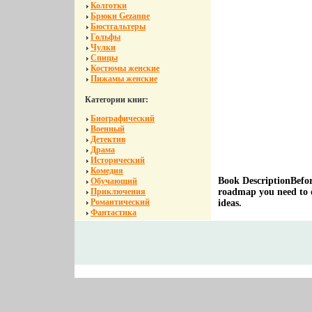
Колготки
Брюки Gezanne
Бюстгальтеры
Гольфы
Чулки
Спицы
Костюмы женские
Пижамы женские
Категории книг:
Биографический
Военный
Детектив
Драма
Исторический
Комедия
Book DescriptionBefore
Обучающий
Приключения
roadmap you need to d
Романтический
ideas.
Фантастика