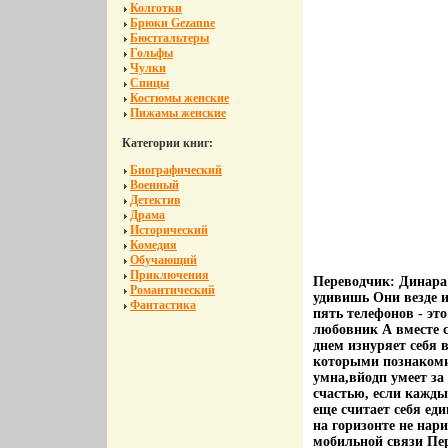
Колготки
Брюки Gezanne
Бюстгальтеры
Гольфы
Чулки
Спицы
Костюмы женские
Пижамы женские
Категории книг:
Биографический
Военный
Детектив
Драма
Исторический
Комедия
Обучающий
Приключения
Переводчик: Динара
Романтический
удивишь Они везде и 
Фантастика
пять телефонов - эт
любовник А вместе с
днем изнуряет себя 
которыми познакомил
умна,вйодп умеет за 
счастью, если кажды
еще считает себя ед
на горизонте не нар
мобильной связи Пе