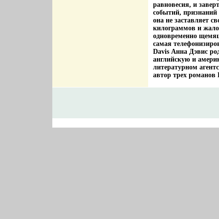
равновесия, и завер
событий, признаний 
она не заставляет с
килограммов и жалов
одновременно щемяща
самая телефонизиро
Davis Анна Дэвис ро
английскую и америк
литературном агентс
автор трех романов 