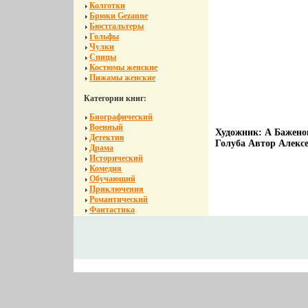
Колготки
Брюки Gezanne
Бюстгальтеры
Гольфы
Чулки
Спицы
Костюмы женские
Пижамы женские
Категории книг:
Биографический
Военный
Художник: А Бажено
Детектив
Голуба Автор Алекс
Драма
Исторический
Комедия
Обучающий
Приключения
Романтический
Фантастика