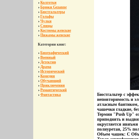
Колготки
Брюки Gezanne
Бюстгальтеры
Гольфы
Чулки
Спицы
Костюмы женские
Пижамы женские
Категории книг:
Биографический
Военный
Детектив
Драма
Исторический
Комедия
Обучающий
Приключения
Романтический
Бюстгальтер с эффек
Фантастика
неповторимость и э
атласным бантиком, 
чашечки гладкие, бе
Термин "Push Up" о
приподнять и выдвин
округляется ивиъмя
полиуретан, 25% по
Объем чашек: С Объ