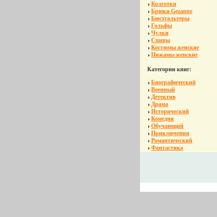
Колготки
Брюки Gezanne
Бюстгальтеры
Гольфы
Чулки
Спицы
Костюмы женские
Пижамы женские
Категории книг:
Биографический
Военный
Детектив
Драма
Исторический
Комедия
Обучающий
Приключения
Романтический
Фантастика