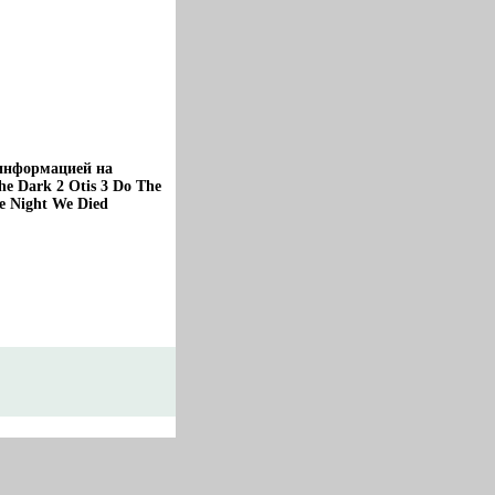
 информацией на
e Dark 2 Otis 3 Do The
he Night We Died