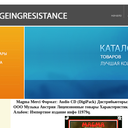
Magma Merci Формат: Audio CD (DigiPack) Дистрибьюторы:
ООО Музыка Австрия Лицензионные товары Характеристики 
Альбом: Импортное издание инфо 11979q.