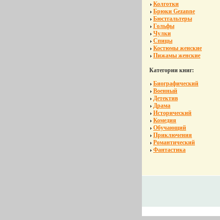
Колготки
Брюки Gezanne
Бюстгальтеры
Гольфы
Чулки
Спицы
Костюмы женские
Пижамы женские
Категории книг:
Биографический
Военный
Детектив
Драма
Исторический
Комедия
Обучающий
Приключения
Романтический
Фантастика