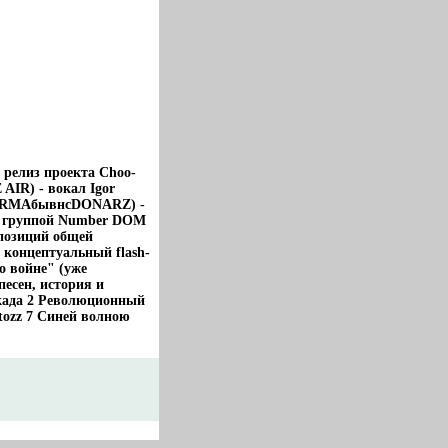
 релиз проекта Choo-
AIR) - вокал Igor
PERMAбывнсDONARZ) -
ой группой Number DOM
мпозиций общей
 концептуальный flash-
о войне" (уже
песен, история и
окада 2 Революционный
tozz 7 Синей волною