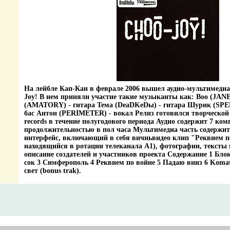
На лейбле Кап-Кан в феврале 2006 вышел аудио-мультимедиа
Joy! В нем приняли участие такие музыканты как: Boo (JANE 
(AMATORY) - гитара Тема (DeaDKeDы) - гитара Шурик (S
бас Антон (PERIMETER) - вокал Релиз готовился творческ
records в течение полугодового периода Аудио содержит 7 ко
продолжительностью в пол часа Мультимедиа часть содержит
интерфейс, включающий в себя вичньвидео клип "Реквием п
находящийся в ротации телеканала А1), фотографии, тексты 
описание создателей и участников проекта Содержание 1 Бл
сок 3 Симферополь 4 Реквием по войне 5 Падаю вниз 6 Koma
свет (bonus trak).