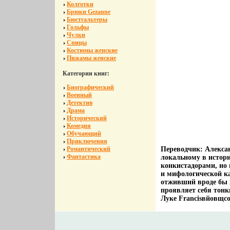
Колготки
Брюки Gezanne
Бюстгальтеры
Гольфы
Чулки
Спицы
Костюмы женские
Пижамы женские
Категории книг:
Биографический
Военный
Детектив
Драма
Исторический
Комедия
Обучающий
Приключения
Романтический
Переводчик: Алексан
Фантастика
локальному в истор
конкистадорами, но 
и мифологической к
отживший вроде бы 
проявляет себя тон
Луке Francisвйовщco