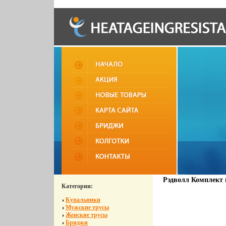
Рэдволл Комплект и
Категории:
Купальники
Мужские трусы
Женские трусы
Бриджи