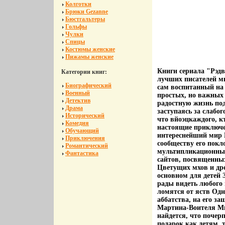
Колготки
Брюки Gezanne
Бюстгальтеры
Гольфы
Чулки
Спицы
Костюмы женские
Пижамы женские
Книги сериала "Рэдв
Категории книг:
лучших писателей ми
Биографический
сам воспитанный на 
Военный
простых, но важных 
Детектив
радостную жизнь под
Драма
заступаясь за слабо
Исторический
что вйоэцкаждого, к
Комедия
настоящие приключен
Обучающий
интереснейший мир Н
Приключения
сообществу его покл
Романтический
мультипликационный
Фантастика
сайтов, посвященны
Цветущих мхов и др
основном для детей 
рады видеть любого 
ломятся от яств Одн
аббатства, на его з
Мартина-Воителя Мир
найдется, что почер
подарок как детям, 