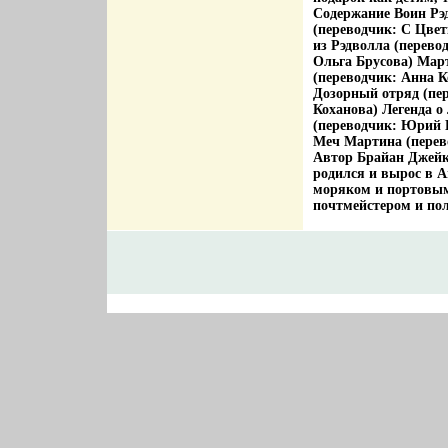
Содержание Воин Рэ
(переводчик: С Цвет
из Рэдволла (перево
Ольга Брусова) Мар
(переводчик: Анна 
Дозорный отряд (пе
Коханова) Легенда о
(переводчик: Юрий Б
Меч Мартина (перев
Автор Брайан Джейк
родился и вырос в 
моряком и портовым
почтмейстером и пол