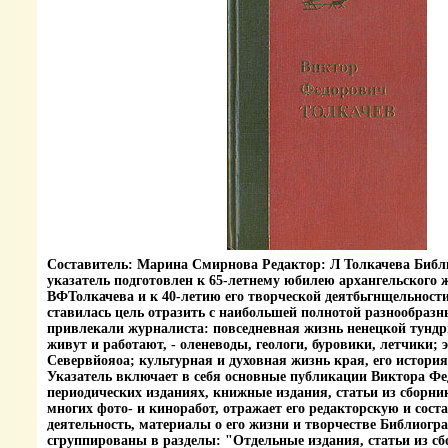
Составитель: Марина Смирнова Редактор: Л Толкачева Биб
указатель подготовлен к 65-летнему юбилею архангельского 
ВФТолкачева и к 40-летию его творческой деятбьгнщельност
ставилась цель отразить с наибольшей полнотой разнообраз
привлекали журналиста: повседневная жизнь ненецкой тундр
живут и работают, - оленеводы, геологи, буровики, летчики;
Севервйояоа; культурная и духовная жизнь края, его история
Указатель включает в себя основные публикации Виктора Ф
периодических изданиях, книжные издания, статьи из сборник
многих фото- и киноработ, отражает его редакторскую и сост
деятельность, материалы о его жизни и творчестве Библиогр
сгруппированы в разделы: "Отдельные издания, статьи из с