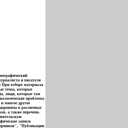
лиографический
журналиста и писателя
и При отборе материала
ные темы, которые
ы, люди, которые там
 экологические проблемы
 и многое другое
едоровича в различных
ов, а также перечень
авительскую
афические записи
борников", "Публикации