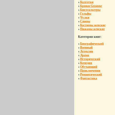
Колготки
Брюки Gezanne
Бюстгальтеры
Гольфы
Чулки
Спицы
Костюмы женские
Пижамы женские
Категории книг:
Биографический
Военный
Детектив
Драма
Исторический
Комедия
Обучающий
Приключения
Романтический
Фантастика