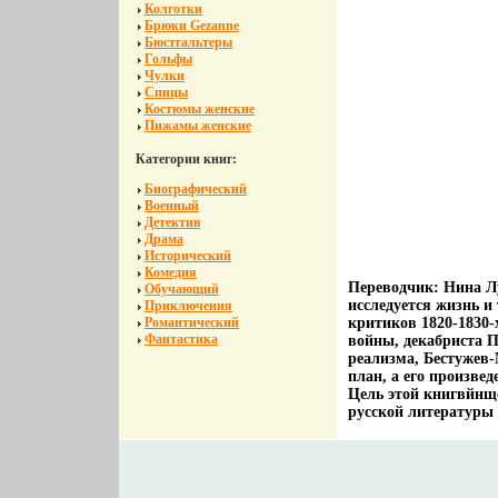
Колготки
Брюки Gezanne
Бюстгальтеры
Гольфы
Чулки
Спицы
Костюмы женские
Пижамы женские
Категории книг:
Биографический
Военный
Детектив
Драма
Исторический
Комедия
Переводчик: Нина Л
Обучающий
исследуется жизнь и
Приключения
Романтический
критиков 1820-1830-
Фантастика
войны, декабриста П
реализма, Бестужев-
план, а его произве
Цель этой книгвйнще
русской литературы 