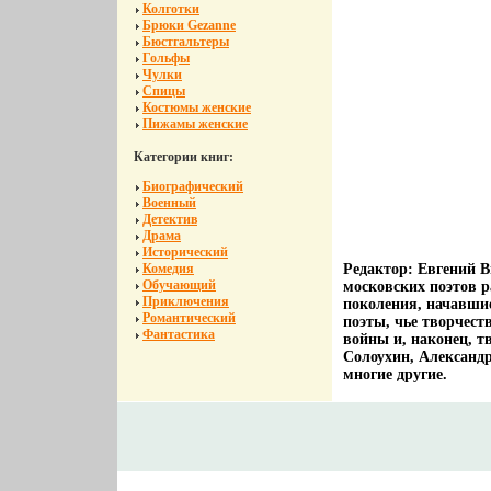
Колготки
Брюки Gezanne
Бюстгальтеры
Гольфы
Чулки
Спицы
Костюмы женские
Пижамы женские
Категории книг:
Биографический
Военный
Детектив
Драма
Исторический
Комедия
Редактор: Евгений 
Обучающий
московских поэтов 
Приключения
поколения, начавшие
Романтический
поэты, чье творчест
Фантастика
войны и, наконец, 
Солоухин, Александр
многие другие.