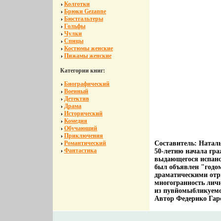
Колготки
Брюки Gezanne
Бюстгальтеры
Гольфы
Чулки
Спицы
Костюмы женские
Пижамы женские
Категории книг:
Биографический
Военный
Детектив
Драма
Исторический
Комедия
Обучающий
Приключения
Романтический
Составитель: Натал
Фантастика
50-летию начала гра
выдающегося испанск
был объявлен "годо
драматическими отр
многогранность личн
из пувйомыбликуемог
Автор Федерико Гарс