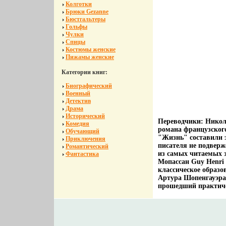
Колготки
Брюки Gezanne
Бюстгальтеры
Гольфы
Чулки
Спицы
Костюмы женские
Пижамы женские
Категории книг:
Биографический
Военный
Детектив
Драма
Исторический
Переводчики: Никол
Комедия
романа французского
Обучающий
"Жизнь" составили э
Приключения
писателя не подверж
Романтический
из самых читаемых 
Фантастика
Мопассан Guy Henri 
классическое образо
Артура Шопенгауэра 
прошедший практичес