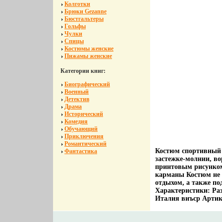
Колготки
Брюки Gezanne
Бюстгальтеры
Гольфы
Чулки
Спицы
Костюмы женские
Пижамы женские
Категории книг:
Биографический
Военный
Детектив
Драма
Исторический
Комедия
Обучающий
Приключения
Романтический
Костюм спортивный 
Фантастика
застежке-молнии, во
принтовым рисунком
карманы Костюм не 
отдыхом, а также по
Характеристики: Раз
Италия виъср Артик