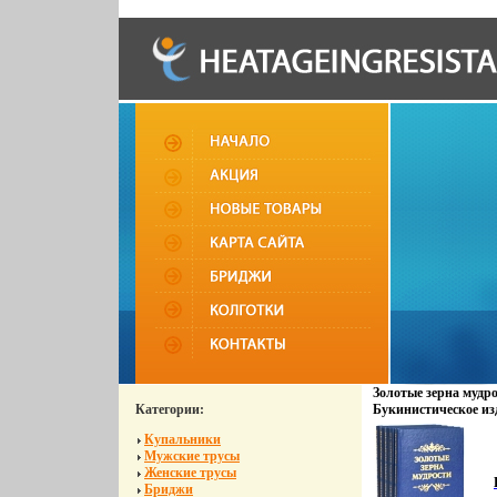
Золотые зерна мудро
Категории:
Букинистическое из
Очень хорошая Изда
Купальники
всех, 2001 г Твердый
Мужские трусы
5-7454-0574-0 Тираж
Женские трусы
60x88/16 (~150x210 
Бриджи