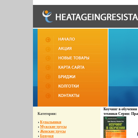
Коучинг в обучении
Категории:
техники Серия: Пра
инфо 2757q.
Купальники
Мужские трусы
Женские трусы
Бриджи